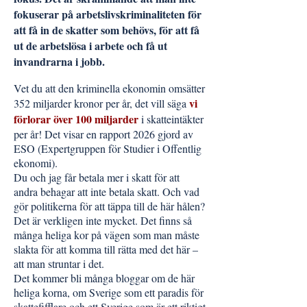
fokuserar på arbetslivskriminaliteten för
att få in de skatter som behövs, för att få
ut de arbetslösa i arbete och få ut
invandrarna i jobb.
Vet du att den kriminella ekonomin omsätter
vi
352 miljarder kronor per år, det vill säga
förlorar över 100 miljarder
i skatteintäkter
per år! Det visar en rapport 2026 gjord av
ESO (Expertgruppen för Studier i Offentlig
ekonomi).
Du och jag får betala mer i skatt för att
andra behagar att inte betala skatt. Och vad
gör politikerna för att täppa till de här hålen?
Det är verkligen inte mycket. Det finns så
många heliga kor på vägen som man måste
slakta för att komma till rätta med det här –
att man struntar i det.
Det kommer bli många bloggar om de här
heliga korna, om Sverige som ett paradis för
skattefifflare och ett Sverige som är ett riktigt