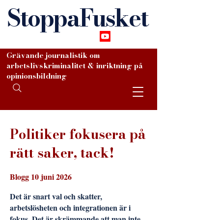
StoppaFusket
Grävande journalistik om
arbetslivskriminalitet & inriktning på
opinionsbildning
Politiker fokusera på
rätt saker, tack!
​Blogg ​10 juni 2026
Det är snart val och skatter,
arbetslösheten och integrationen är i
fokus. Det är skrämmande att man inte