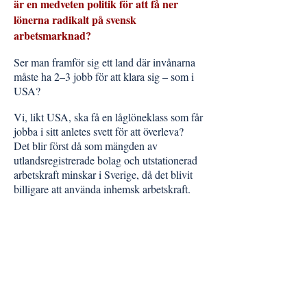
är en medveten politik för att få ner
lönerna radikalt på svensk
arbetsmarknad?
Ser man framför sig ett land där invånarna
måste ha 2–3 jobb för att klara sig – som i
USA?
Vi, likt USA, ska få en låglöneklass som får
jobba i sitt anletes svett för att överleva?
Det blir först då som mängden av
utlandsregistrerade bolag och utstationerad
arbetskraft minskar i Sverige, då det blivit
billigare att använda inhemsk arbetskraft.
Men än så länge, är det mestadels de
utstationerade arbetarna som utnyttjas. De
kommer från olika länder inom EU - vilket
märks på bland annat våra byggarbetsplatser
där det talas mängder av olika språk. Det
verkar som att när löner kan dumpas och
människor kan utnyttjas finns inga krav på