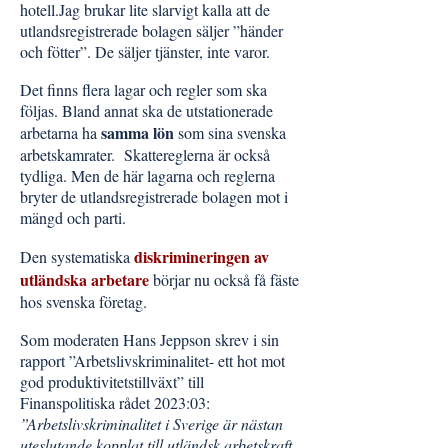
hotell.Jag brukar lite slarvigt kalla att de
utlandsregistrerade bolagen säljer ”händer
och fötter”. De säljer tjänster, inte varor.
Det finns flera lagar och regler som ska
följas. Bland annat ska de utstationerade
samma lön
arbetarna ha
som sina svenska
arbetskamrater. Skattereglerna är också
tydliga. Men de här lagarna och reglerna
bryter de utlandsregistrerade bolagen mot i
mängd och parti.
diskrimineringen av
Den systematiska
utländska arbetare
börjar nu också få fäste
hos svenska företag.
Som moderaten Hans Jeppson skrev i sin
rapport ”Arbetslivskriminalitet- ett hot mot
god produktivitetstillväxt” till
Finanspolitiska rådet 2023:03:
”Arbetslivskriminalitet i Sverige är nästan
uteslutande kopplat till utländsk arbetskraft,